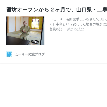
宿坊オープンから２ヶ月で、山口県・二尊
ほーりーも開設手伝いをさせて頂い
く）半島という変わった地名の場所に
宿
言葉を語 …
続きを読む
坊
オ
ー
プ
ン
ほーりーの旅ブログ
か
ら
２
ヶ
月
で、
山
口
県・
二