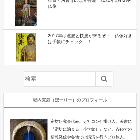
東京・法音寺の観音菩薩 2020年2月MVP
仏像
2017年は運慶と快慶が来るぞ！ 仏像好き
は手帳にチェック！！
堀内克彦（ほーりー）のプロフィール
宿坊研究会代表。寺社コン仕掛け人。著書に
『宿坊に泊まる（小学館）』など。Webでの
情報発信や各地での講演を行うプロ旅人。