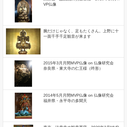
VP仏像
腕だけじゃなく、足もたくさん。上野に十
一面千手千足観音が来ます
2015年3月月間MVP仏像 on 仏像研究会
奈良県・東大寺の仁王様（吽形）
2014年5月月間MVP仏像 on 仏像研究会
福井県・永平寺の多聞天