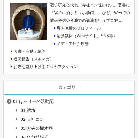
宿坊研究会代表。寺社コン仕掛け人。著書に
『宿坊に泊まる（小学館）』など。Webでの
情報発信や各地での講演を行うプロ旅人。
堀内克彦のプロフィール
活動媒体（Webサイト、SNS等）
メディア紹介履歴
著書・活動記録等
近況報告（メルマガ）
お寺を盛り上げる７つのアクション
カテゴリー
01.ほーりーの活動記
01.宿坊
02.寺社コン
03.お寺の樹木葬
04.仏前結婚式