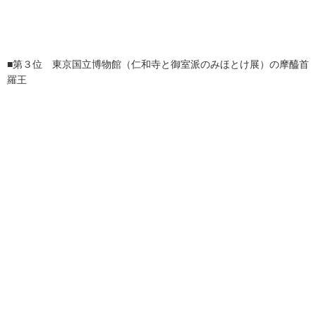
■第３位 東京国立博物館（仁和寺と御室派のみほとけ展）の摩醯首
羅王