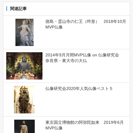
関連記事
徳島・霊山寺の仁王（吽形） 2018年10月
MVP仏像
2014年9月月間MVP仏像 on 仏像研究会
奈良県・東大寺の大仏
仏像研究会2020年人気仏像ベスト５
東京国立博物館の阿弥陀如来 2019年6月
MVP仏像