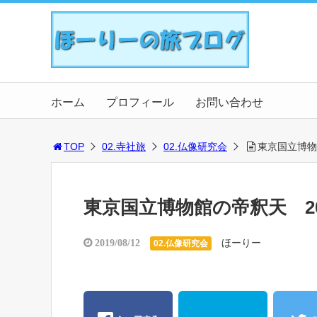
ホーム
プロフィール
お問い合わせ
TOP
02.寺社旅
02.仏像研究会
東京国立博物
東京国立博物館の帝釈天 20
ほーりー
2019/08/12
02.仏像研究会