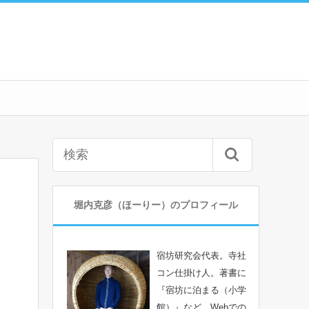
堀内克彦（ほーりー）のプロフィール
宿坊研究会代表。寺社
コン仕掛け人。著書に
『宿坊に泊まる（小学
館）』など。Webでの