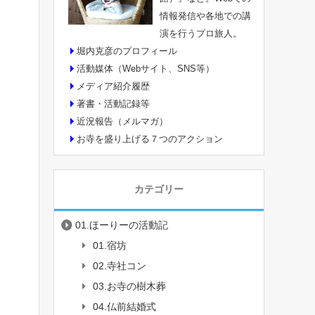
情報発信や各地での講
演を行うプロ旅人。
堀内克彦のプロフィール
活動媒体（Webサイト、SNS等）
メディア紹介履歴
著書・活動記録等
近況報告（メルマガ）
お寺を盛り上げる７つのアクション
カテゴリー
01.ほーりーの活動記
01.宿坊
02.寺社コン
03.お寺の樹木葬
04.仏前結婚式