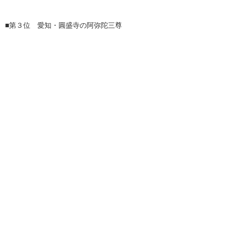
■第３位 愛知・圓盛寺の阿弥陀三尊