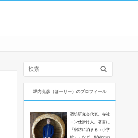
堀内克彦（ほーりー）のプロフィール
宿坊研究会代表。寺社
コン仕掛け人。著書に
『宿坊に泊まる（小学
館）』など。Webでの