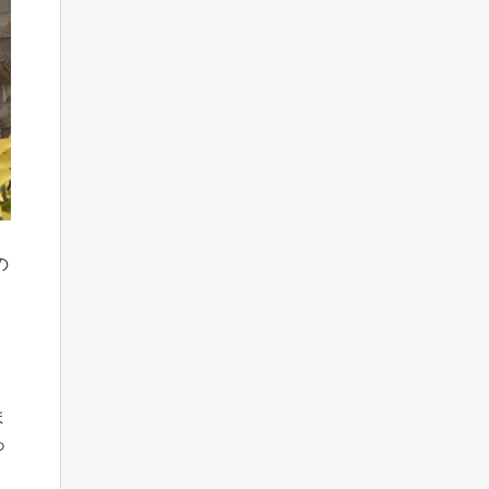
の
ま
っ