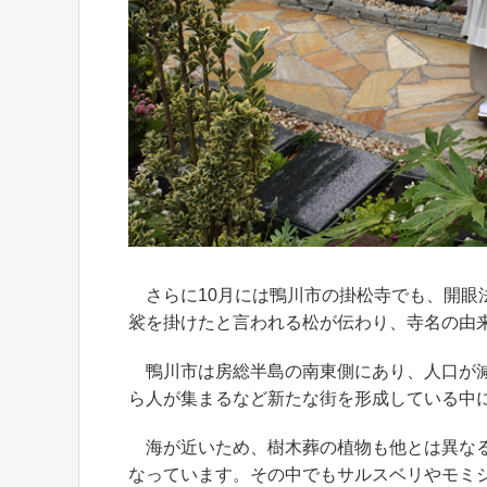
さらに10月には鴨川市の掛松寺でも、開眼
裟を掛けたと言われる松が伝わり、寺名の由
鴨川市は房総半島の南東側にあり、人口が減
ら人が集まるなど新たな街を形成している中
海が近いため、樹木葬の植物も他とは異なる
なっています。その中でもサルスベリやモミ