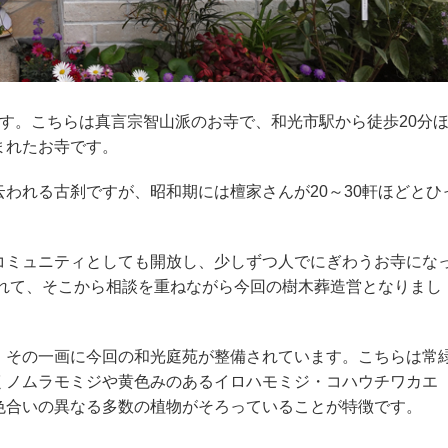
す。こちらは真言宗智山派のお寺で、和光市駅から徒歩20分
まれたお寺です。
われる古刹ですが、昭和期には檀家さんが20～30軒ほどとひ
ミュニティとしても開放し、少しずつ人でにぎわうお寺にな
されて、そこから相談を重ねながら今回の樹木葬造営となりまし
その一画に今回の和光庭苑が整備されています。こちらは常
くノムラモミジや黄色みのあるイロハモミジ・コハウチワカエ
色合いの異なる多数の植物がそろっていることが特徴です。