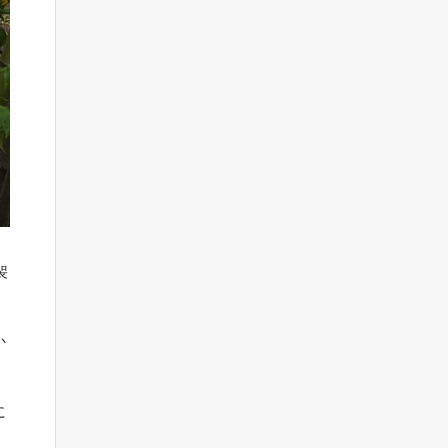
袈
か
に