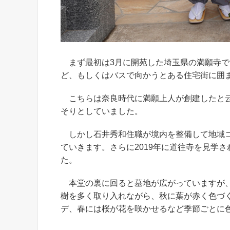
まず最初は3月に開苑した埼玉県の満願寺で
ど、もしくはバスで向かうとある住宅街に囲
こちらは奈良時代に満願上人が創建したと云
そりとしていました。
しかし石井秀和住職が境内を整備して地域コ
ていきます。さらに2019年に道往寺を見学
た。
本堂の裏に回ると墓地が広がっていますが、
樹を多く取り入れながら、秋に葉が赤く色づ
デ、春には桜が花を咲かせるなど季節ごとに