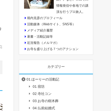
情報発信や各地での講
演を行うプロ旅人。
堀内克彦のプロフィール
活動媒体（Webサイト、SNS等）
寺
メディア紹介履歴
著書・活動記録等
近況報告（メルマガ）
た
お寺を盛り上げる７つのアクション
カテゴリー
01.ほーりーの活動記
01.宿坊
02.寺社コン
03.お寺の樹木葬
04.仏前結婚式