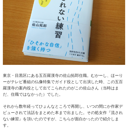
東京・目黒区にある五百羅漢寺の佐山拓郎住職。むかーし、ほーり
ーがテレビ番組の仏像特集でガイド役として出演した時、この五百
羅漢寺の案内役として出てこられたのがこの佐山さん（当時はま
だ、住職ではなかった）でした。
それから数年経ってひょんなところで再開し、いつの間にか作家デ
ビューされて法話をまとめた本まで出ました。その処女作『流され
ない練習』を頂いたのですが、こちらが面白かったので紹介しま
す。