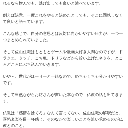
れるなら憎んでも、逃げ出しても良いと述べています。
例えば決意。一度これをやると決めたとしても、そこに固執しなく
て良いと語っています。
こんな感じで、自分の意思とは反対に向かいやすい圧力が、一つ一
つまとめられていました。
そして佐山住職はもともとゲームや漫画大好き人間なのですが、ド
ラクエ、タッチ、こち亀、ドリフなどから拾い上げたネタを、とこ
ろどころにぶち込んでいきます。
いや～、世代がほーりーと一緒なので、めちゃくちゃ分かりやすい
です。
そして当然ながらお坊さんが書いた本なので、仏教の話も出てきま
す。
仏教は「感情を捨てろ」なんて言ってない。佐山住職の解釈だと、
喜怒哀楽を目一杯感じ、そのなかで楽しいことを追い求めるのが仏
教とのこと。