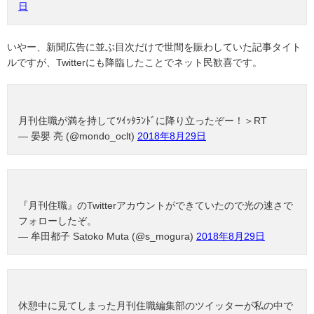
日
いやー、新聞広告に並ぶ目次だけで世間を賑わしていた記事タイト
ルですが、Twitterにも降臨したことでネット民歓喜です。
月刊住職が満を持してﾂｲｯﾀﾗﾝﾄﾞに降り立ったぞー！＞RT
— 晏嬰 亮 (@mondo_oclt)
2018年8月29日
『月刊住職』のTwitterアカウントができていたので光の速さで
フォローしたぞ。
— 牟田都子 Satoko Muta (@s_mogura)
2018年8月29日
休憩中に見てしまった月刊住職編集部のツイッターが私の中で