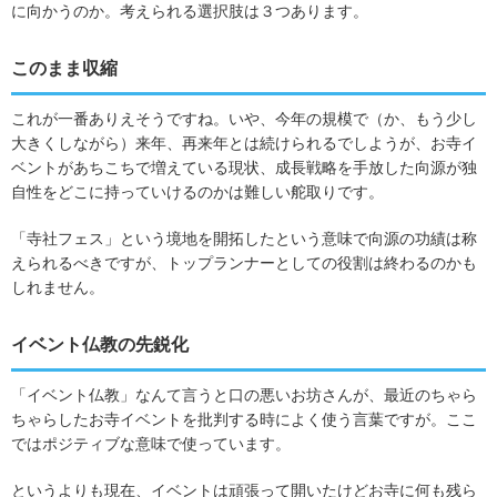
に向かうのか。考えられる選択肢は３つあります。
このまま収縮
これが一番ありえそうですね。いや、今年の規模で（か、もう少し
大きくしながら）来年、再来年とは続けられるでしようが、お寺イ
ベントがあちこちで増えている現状、成長戦略を手放した向源が独
自性をどこに持っていけるのかは難しい舵取りです。
「寺社フェス」という境地を開拓したという意味で向源の功績は称
えられるべきですが、トップランナーとしての役割は終わるのかも
しれません。
イベント仏教の先鋭化
「イベント仏教」なんて言うと口の悪いお坊さんが、最近のちゃら
ちゃらしたお寺イベントを批判する時によく使う言葉ですが。ここ
ではポジティブな意味で使っています。
というよりも現在、イベントは頑張って開いたけどお寺に何も残ら