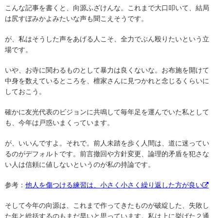
こんな記事を書くと、向源ふざけんな。これまで大口叩いて、結局
は尻すぼみかよみたいな声も聞こえそうです。
が、私はそうした声をあげる人こそ、全力でぶん殴りたいという立
場です。
いや、お寺に関わるものとして暴力は良くないな。お布施を開けて
中身を数えているところを、檀家さんに見つかれと念じるくらいに
しておこう。
確かに友光代表のビジョンに共鳴して毎年足を運んでいた私として
も、今年は戸惑いまくっています。
が、いいんですよ。それで。前人未踏を歩く人間は、道に迷ってい
るのがデフォルトです。前言撤回や方針変更、論理的矛盾を犯さな
い人は信頼に値しないというのが私の持論です。
参考：
他人を傷つける練習は、小さく小さく繰り返した方が良い
そして今年の向源は、これまで作ってきたものが破綻した、失敗し
た年と総括するのもまだ早いと思っています。私は上に挙げた２通