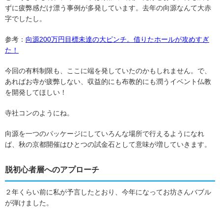
ずに疲弊感だけ漂う事例が多発しています。去年の向源なんて大赤
字でしたし。
参考：
向源200万円目標未達の大ピンチ。借りたホールが攻めすぎ
た！
今回の有料制限も、ここに端を発していたのかもしれません。で、
あればお寺が疲弊しない、収益的にも布教的にも潤うイベント仏教
を開発してほしい！
寺社コンのようにね。
向源を一つのパッケージにしていろんな場所で行えるようになれ
ば、秋の京都開催はひとつの試金石として意味が増していきます。
脱初心者層へのアプローチ
２年くらい前に私が予言したとおり、今年になってお坊さんバブル
が弾けました。