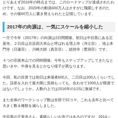
とりあえず2016年の時点までは、このロードマップが達成されたわ
けです。なお、2020年の動員600万人はさすがに飛躍しすぎのた
め、その後60万人に書き替えられたと記憶しています。
2017年の向源は、一気にスケールを縮小した
一方で今年（2017年）の向源は2日間開催。初日は中目黒にある正
覚寺。２日目は京浜四大本山と呼ばれる増上寺（浄土宗）、池上本
門寺（日蓮宗）、川崎大師（真言宗）、総持寺（曹洞宗）です。
４つの宗派本山での同時開催。今年もステップアップしてきたなと
思いきや、中身を見るとかなり様子が異なります。
今回、私の目算では初日は来場者600人、二日目は200人くらいでし
た。誤差を入れて最大限に見積もっても、合わせて1000人が限度で
はないでしょうか。人数の上では2016年の1/15に激減です。
また全体のワークショップ数は全部で32コマ。これも去年と比べて
大きく数＆種類を減らしました。
中目黒の正覚寺さん。素晴らしいお寺ではあるのですが、2014～