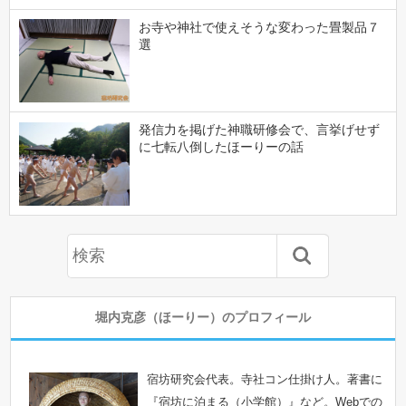
お寺や神社で使えそうな変わった畳製品７
選
発信力を掲げた神職研修会で、言挙げせず
に七転八倒したほーりーの話
堀内克彦（ほーりー）のプロフィール
宿坊研究会代表。寺社コン仕掛け人。著書に
『宿坊に泊まる（小学館）』など。Webでの