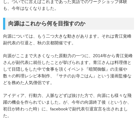
し。ついでに言えばこれまであった英語でのワークショップ体験
も、今年はなくなりました。
向源はこれから何を目指すのか
向源については、もう二つ大きな動きがあります。それは青江覚峰
副代表の引退と、秋の京都開催です。
向源がここまで大きくなった原動力の一つに、2014年から青江覚峰
さんが副代表に就任したことが挙げられます。青江さんは料理僧と
して目隠しをした中で食事を頂くイベント『暗闇御飯』の主催や
数々の料理レシピ本制作、『サチのお寺ごはん』という漫画監修な
どを務めた人気僧侶です。
アイディア、行動力、人脈などずば抜けた方で、向源にも様々な飛
躍の機会を作られていました。が、今年の向源終了後（というか、
初日が終わった時）に、facebookで副代表引退宣言を出されまし
た。