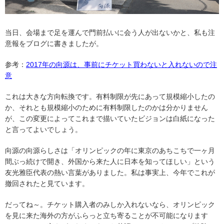
当日、会場まで足を運んで門前払いに会う人が出ないかと、私も注
意報をブログに書きましたが。
参考：
2017年の向源は、事前にチケット買わないと入れないので注
意
これは大きな方向転換です。有料制限が先にあって規模縮小したの
か、それとも規模縮小のために有料制限したのかは分かりません
が、この変更によってこれまで描いていたビジョンは白紙になった
と言ってよいでしょう。
向源の向源らしさは「オリンピックの年に東京のあちこちで一ヶ月
間ぶっ続けで開き、外国から来た人に日本を知ってほしい」という
友光雅臣代表の熱い言葉がありました。私は事実上、今年でこれが
撤回されたと見ています。
だってね～。チケット購入者のみしか入れないなら、オリンピック
を見に来た海外の方がふらっと立ち寄ることが不可能になります