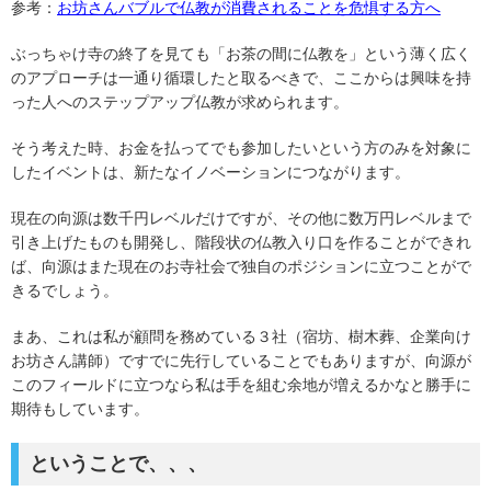
参考：
お坊さんバブルで仏教が消費されることを危惧する方へ
ぶっちゃけ寺の終了を見ても「お茶の間に仏教を」という薄く広く
のアプローチは一通り循環したと取るべきで、ここからは興味を持
った人へのステップアップ仏教が求められます。
そう考えた時、お金を払ってでも参加したいという方のみを対象に
したイベントは、新たなイノベーションにつながります。
現在の向源は数千円レベルだけですが、その他に数万円レベルまで
引き上げたものも開発し、階段状の仏教入り口を作ることができれ
ば、向源はまた現在のお寺社会で独自のポジションに立つことがで
きるでしょう。
まあ、これは私が顧問を務めている３社（宿坊、樹木葬、企業向け
お坊さん講師）ですでに先行していることでもありますが、向源が
このフィールドに立つなら私は手を組む余地が増えるかなと勝手に
期待もしています。
ということで、、、