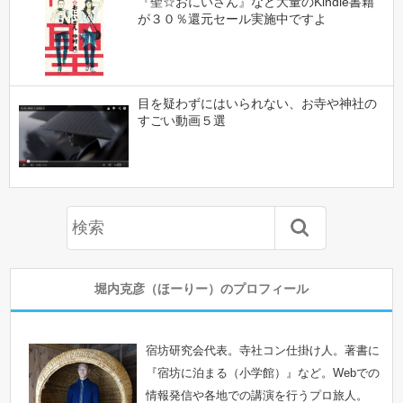
『聖☆おにいさん』など大量のKindle書籍
が３０％還元セール実施中ですよ
目を疑わずにはいられない、お寺や神社の
すごい動画５選
堀内克彦（ほーりー）のプロフィール
宿坊研究会代表。寺社コン仕掛け人。著書に
『宿坊に泊まる（小学館）』など。Webでの
情報発信や各地での講演を行うプロ旅人。