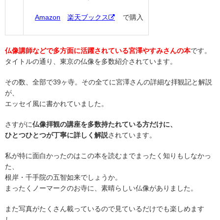
Amazon
楽天ブックス
で購入
仏像講師などで多方面に活躍されている宮澤やすみさんの本
です。
タイトルの通り、東京の仏像を多数紹介されています。
その数、全部で39ヶ寺。その全てに宮澤さんの詳細な拝観記と解説
が、
エッセイ風に書かれていました。
さすがに
仏像拝観の講座を多数持たれている方だけに、
ひとつひとつが丁寧に詳しく解説
されています。
私が特に面白かったのはこの本を読むまでまったく知りもしなかっ
た、
根岸・千手院の五智如来でしょうか。
まったくノーマークのお寺に、素晴らしい仏像がありました。
また写真がたくさん載っているので見ているだけでも楽しめます
し、