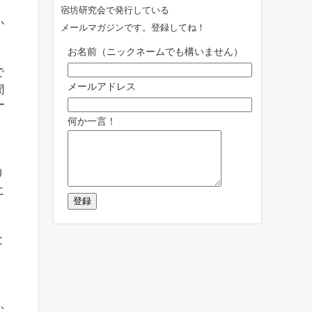
宿坊研究会で発行している
か
メールマガジンです。登録してね！
お名前（ニックネームでも構いません）
で
メールアドレス
聞
す
何か一言！
り
に
と
ふ