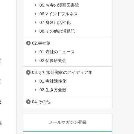
05.お寺の漫画図書館
06マインドフルネス
07.身延山活性化
08.その他の活動記
02.寺社旅
01.寺社のニュース
な
02.仏像研究会
03.寺社旅研究家のアイディア集
て
01.寺社活性化
02.生き方全般
04.その他
報
メールマガジン登録
傷