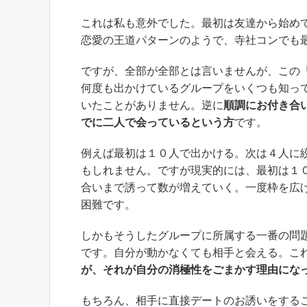
これは私も意外でした。最初は友達から始め
恋愛の王道パターンのようで、寺社コンでも
ですが、全部が全部とは言いませんが、この
何度も出かけているグループをいくつも知っ
いたことがありません。逆に
順調にお付き合
でに二人で会っているという方
です。
例えば最初は１０人で出かける。次は４人に
もしれません。ですが現実的には、最初は１
合いまで誘って数が増えていく。一度枠を広
困難です。
しかもそうしたグループに所属する一番の問
です。自分が動かなくても相手と会える。こ
が、それが自分の消極性をごまかす理由にな
もちろん、相手に直接デートのお誘いをする