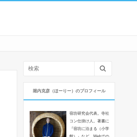
堀内克彦（ほーりー）のプロフィール
宿坊研究会代表。寺社
コン仕掛け人。著書に
『宿坊に泊まる（小学
館）』など。Webでの