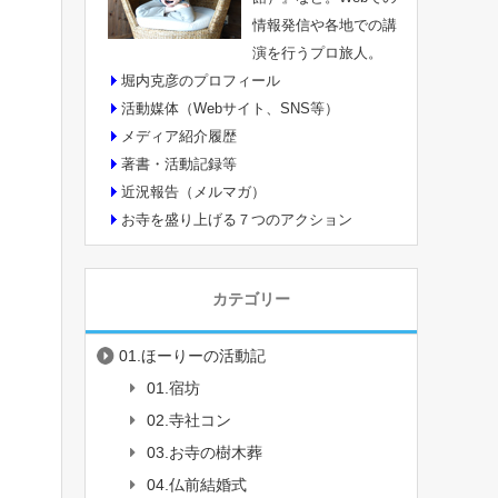
情報発信や各地での講
演を行うプロ旅人。
堀内克彦のプロフィール
活動媒体（Webサイト、SNS等）
メディア紹介履歴
著書・活動記録等
近況報告（メルマガ）
お寺を盛り上げる７つのアクション
カテゴリー
01.ほーりーの活動記
01.宿坊
02.寺社コン
03.お寺の樹木葬
04.仏前結婚式