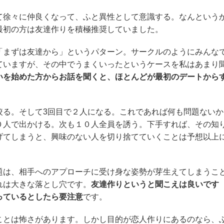
て徐々に仲良くなって、ふと異性として意識する。なんという
最初の方は友達作りを積極推奨していました。
「まずは友達から」というパターン。サークルのようにみんな
ていますが、その中でうまくいったというケースを私はあまり
いを始めた方からお話を聞くと、ほとんどが最初のデートから
絞る。そして3回目で２人になる。これであれば何も問題ないか
０人で出かける。次も１０人全員を誘う。下手すれば、その知
げてしまうと、興味のない人を切り捨てていくことは予想以上
題は、相手へのアプローチに受け身な姿勢が芽生えてしまうこ
れは大きな落とし穴です。
友達作りというと聞こえは良いです
っているとしたら要注意
です。
ことは怖さがあります。しかし目的が恋人作りにあるのなら、