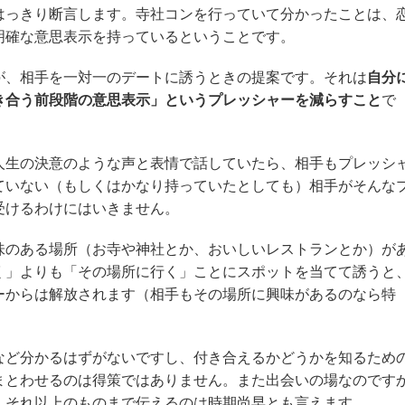
はっきり断言します。寺社コンを行っていて分かったことは、
明確な意思表示を持っているということです。
が、相手を一対一のデートに誘うときの提案です。それは
自分
き合う前段階の意思表示」というプレッシャーを減らすこと
で
人生の決意のような声と表情で話していたら、相手もプレッシ
ていない（もしくはかなり持っていたとしても）相手がそんな
受けるわけにはいきません。
味のある場所（お寺や神社とか、おいしいレストランとか）が
く」よりも「その場所に行く」ことにスポットを当てて誘うと
ーからは解放されます（相手もその場所に興味があるのなら特
など分かるはずがないですし、付き合えるかどうかを知るため
まとわせるのは得策ではありません。また出会いの場なのです
、それ以上のものまで伝えるのは時期尚早とも言えます。