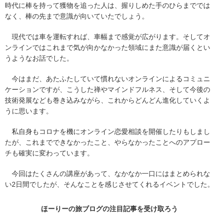
時代に棒を持って獲物を追った人は、握りしめた手のひらまででは
なく、棒の先まで意識が向いていたでしょう。
現代では車を運転すれば、車幅まで感覚が広がります。そしてオ
ンラインではこれまで気が向かなかった領域にまた意識が届くとい
うようなお話でした。
今はまだ、あたふたしていて慣れないオンラインによるコミュニ
ケーションですが、こうした禅やマインドフルネス、そして今後の
技術発展なども巻き込みながら、これからどんどん進化していくよ
うに思います。
私自身もコロナを機にオンライン恋愛相談を開催したりもしまし
たが、これまでできなかったこと、やらなかったことへのアプロー
チも確実に変わっています。
今回はたくさんの講座があって、なかなか一口にはまとめられな
い2日間でしたが、そんなことを感じさせてくれるイベントでした。
ほーりーの旅ブログの
注目記事
を受け取ろう