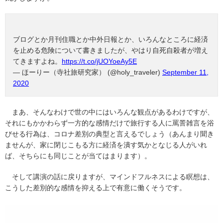
ブログとか月刊住職とか中外日報とか、いろんなところに経済
を止める危険について書きましたが、やはり自死自殺者が増え
てきますよね。
https://t.co/jUOYoeAy5E
— ほーりー（寺社旅研究家） (@holy_traveler)
September 11,
2020
まあ、そんなわけで世の中にはいろんな観点があるわけですが、
それにもかかわらず一方的な感情だけで旅行する人に罵詈雑言を浴
びせる行為は、コロナ差別の典型と言えるでしょう（あんまり聞き
ませんが、家に閉じこもる方に経済を潰す気かとなじる人がいれ
ば、そちらにも同じことが当てはまります）。
そして講演の話に戻りますが、マインドフルネスによる瞑想は、
こうした差別的な感情を抑える上で有意に働くそうです。