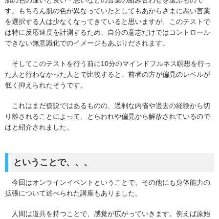
肌の色の違いと良い・悪いなどの言葉の組み合わせを選ぶもので
す。もちろん肌の色が異なっていたとしてもあからさまに悪い言葉
を選択する人は少なくなってきていると思いますが、このテストで
は特に反応速度を計測するため、自分の意志だけではコントロール
できない無意識化でのイメージもあぶりだされます。
そしてこのテストを行う前に10分のマインドフルネス瞑想を行っ
た人と行わなかった人とで比較すると、前者の方が偏見のレベルが
低く抑えられたそうです。
これはまだ仮説ではあるものの、過剰な内省や過去の経験から切
り離されることによって、とらわれや偏見から解放されているので
はと紹介されました。
ということで、、、
今回はオンラインイベントということで、その他にも身体能力の
拡張について述べられた講座もありました。
人間は道具を持つことで、感覚が広がっていきます。例えば原始