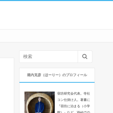
堀内克彦（ほーりー）のプロフィール
宿坊研究会代表。寺社
コン仕掛け人。著書に
『宿坊に泊まる（小学
館）』など。Webでの