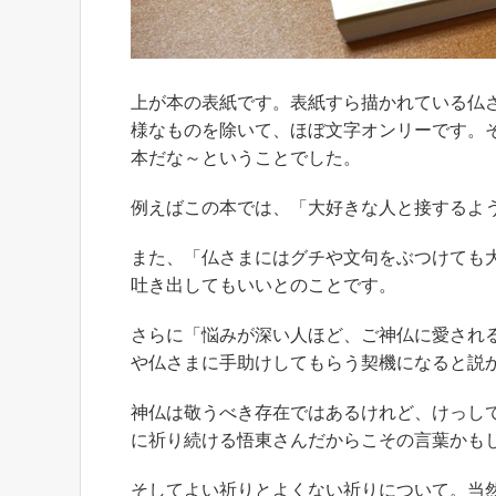
上が本の表紙です。表紙すら描かれている仏
様なものを除いて、ほぼ文字オンリーです。
本だな～ということでした。
例えばこの本では、「大好きな人と接するよ
また、「仏さまにはグチや文句をぶつけても
吐き出してもいいとのことです。
さらに「悩みが深い人ほど、ご神仏に愛され
や仏さまに手助けしてもらう契機になると説
神仏は敬うべき存在ではあるけれど、けっし
に祈り続ける悟東さんだからこその言葉かも
そしてよい祈りとよくない祈りについて。当