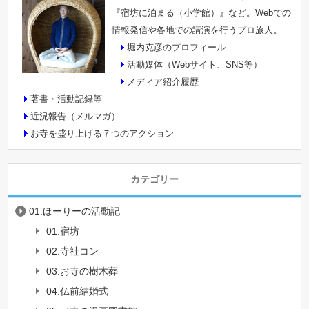
『宿坊に泊まる（小学館）』など。Webでの
情報発信や各地での講演を行うプロ旅人。
堀内克彦のプロフィール
活動媒体（Webサイト、SNS等）
メディア紹介履歴
著書・活動記録等
近況報告（メルマガ）
お寺を盛り上げる７つのアクション
カテゴリー
01.ほーりーの活動記
01.宿坊
02.寺社コン
03.お寺の樹木葬
04.仏前結婚式