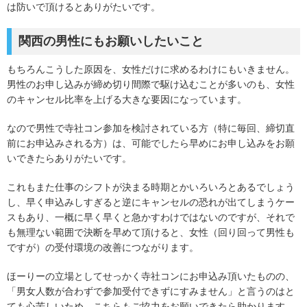
は防いで頂けるとありがたいです。
関西の男性にもお願いしたいこと
もちろんこうした原因を、女性だけに求めるわけにもいきません。
男性のお申し込みが締め切り間際で駆け込むことが多いのも、女性
のキャンセル比率を上げる大きな要因になっています。
なので男性で寺社コン参加を検討されている方（特に毎回、締切直
前にお申込みされる方）は、可能でしたら早めにお申し込みをお願
いできたらありがたいです。
これもまた仕事のシフトが決まる時期とかいろいろとあるでしょう
し、早く申込みしすぎると逆にキャンセルの恐れが出てしまうケー
スもあり、一概に早く早くと急かすわけではないのですが、それで
も無理ない範囲で決断を早めて頂けると、女性（回り回って男性も
ですが）の受付環境の改善につながります。
ほーりーの立場としてせっかく寺社コンにお申込み頂いたものの、
「男女人数が合わずで参加受付できずにすみません」と言うのはと
ても心苦しいため、こちらもご協力をお願いできたら助かります。