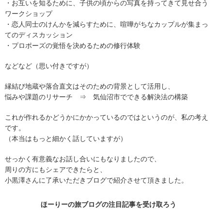
・お互いを知るために、子供の頃からの写真を持ってきて見せ合う
ワークショップ
・恋人同士のけんかを減らすために、喧嘩がちなカップルが集まっ
てのディスカッション
・プロポーズの覚悟を決めるための修行体験
などなど（思い付きですが）
縁結び地蔵や落合直文はそのための背景として活用し、
悩みや課題のリサーチ ⇒ 気仙沼市でできる解決法の構築
これが作れるかどうかにかかっているのではというのが、私の考え
です。
（本当はもっと細かく話していますが）
せっかく有意義なお話し合いにもなりましたので、
周りの方にもシェアできたらと、
小黒澤さんに了承いただきブログで紹介させて頂きました。
ほーりーの旅ブログの
注目記事
を受け取ろう