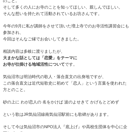
のこと。
そして多くの人にお寺のことを知ってほしい、親しんでほしい。
そんな想いを持たれて活動されているお坊さんです。
今年の9月に私が講師をさせて頂いた増上寺でのお寺活性講習会にも
参加され、
今回はそんなご縁でお会いしてきました。
相談内容は多岐に渡りましたが、
大まかな話としては「恋愛」をテーマに
お寺が仕掛ける地域活性について
です。
気仙沼市は明治時代の歌人・落合直文の出身地ですが、
この落合直文は近代短歌史に初めて「恋人」という言葉を使われた
方とのこと。
砂の上に わが恋人の 名をかけば 波のよせきて かげもとどめず
という歌はJR気仙沼線南気仙沼駅前にも歌碑があります。
そして今は気仙沼市のNPO法人『底上げ』や高校生団体を中心に企