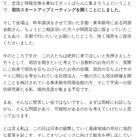
て、交流と情報交換を兼ねてざっくばらんに集まろうよということ
で、
宿坊スタートアップミーティングを開くことにしました。
そして会場は、昨年講演をさせて頂いた京都・東本願寺にある同朋
会館さん。ちょうどご相談頂いた方々が関西近辺に固まっていたこ
ともあり、京都で行いたいとお願いしたところ、快く場所をご提供
くださいました。
今のところですが、この人たちは絶対に来てほしいと先押さえした
方々として、宿坊を開きたいと考えている数軒のお寺の方々、実際
にご自身で宿坊を立ち上げられたお寺の住職、宿坊の立ち上げサポ
ートに関心を寄せられている社団法人、一般の方にも宿泊研修を開
くことを検討されている東本願寺同朋会館の方、そして宇宙一の宿
坊研究家たる私、堀内克彦が集まる予定です。
まあ、そんなに堅苦しい会ではないですし、まずは気軽にお話しな
がら、どんな問題があり、可能性があるのかを考えていけたらと思
っております。
とは言え私は、この日は日本の疲弊していく過疎地域の寺社に強烈
な変革を起こす、そしてオリンピックに向けて観光を押し出してい