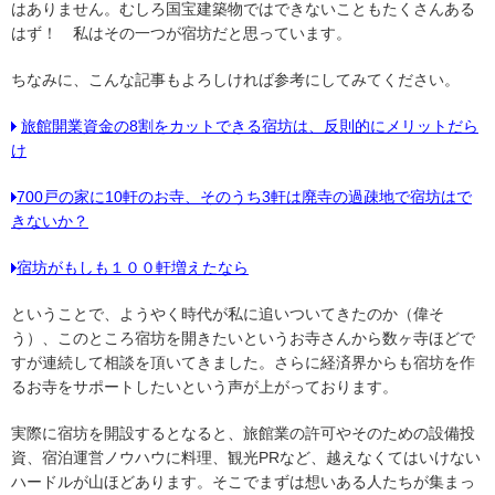
はありません。むしろ国宝建築物ではできないこともたくさんある
はず！ 私はその一つが宿坊だと思っています。
ちなみに、こんな記事もよろしければ参考にしてみてください。
旅館開業資金の8割をカットできる宿坊は、反則的にメリットだら
け
700戸の家に10軒のお寺、そのうち3軒は廃寺の過疎地で宿坊はで
きないか？
宿坊がもしも１００軒増えたなら
ということで、ようやく時代が私に追いついてきたのか（偉そ
う）、このところ宿坊を開きたいというお寺さんから数ヶ寺ほどで
すが連続して相談を頂いてきました。さらに経済界からも宿坊を作
るお寺をサポートしたいという声が上がっております。
実際に宿坊を開設するとなると、旅館業の許可やそのための設備投
資、宿泊運営ノウハウに料理、観光PRなど、越えなくてはいけない
ハードルが山ほどあります。そこでまずは想いある人たちが集まっ