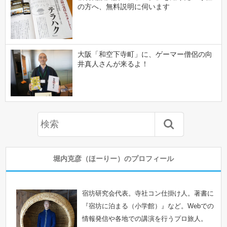
の方へ、無料説明に伺います
大阪「和空下寺町」に、ゲーマー僧侶の向
井真人さんが来るよ！
堀内克彦（ほーりー）のプロフィール
宿坊研究会代表。寺社コン仕掛け人。著書に
『宿坊に泊まる（小学館）』など。Webでの
情報発信や各地での講演を行うプロ旅人。