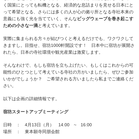
く国策にとっても転機となる、経済的な息詰まりを見せる日本にと
って希望となる、さらには多くの人が心の拠り所となる寺社本来の
意義にも強く光を当てていく、そんな
ビッグウェーブを巻き起こす
ための小さな一滴
と考えています。
実際に集まられる方々が結びつくと考えるだけでも、ワクワクして
きますし。目指せ、宿坊1000軒開設です！ 日本中に宿坊が展開さ
れたら、日本の寺社環境や観光産業は激変します。
そんなわけで、もしも宿坊を立ち上げたい、もしくはこれからの可
能性のひとつとして考えている寺社の方がいましたら、ぜひご参加
いかがでしょうか？ ご希望される方いましたら私までご連絡くだ
さい。
以下は企画の詳細情報です。
宿坊スタートアップミーティング
日時 ： 4月13日（月） 14:00 ~ 16:00
場所 ： 東本願寺同朋会館