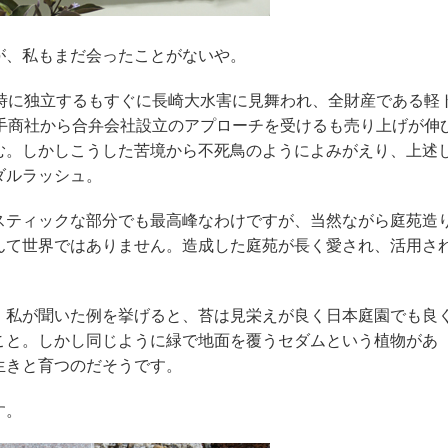
が、私もまだ会ったことがないや。
の時に独立するもすぐに長崎大水害に見舞われ、全財産である軽
大手商社から合弁会社設立のアプローチを受けるも売り上げが伸
む。しかしこうした苦境から不死鳥のようによみがえり、上述
ダルラッシュ。
スティックな部分でも最高峰なわけですが、当然ながら庭苑造
んて世界ではありません。造成した庭苑が長く愛され、活用さ
。私が聞いた例を挙げると、苔は見栄えが良く日本庭園でも良
こと。しかし同じように緑で地面を覆うセダムという植物があ
生きと育つのだそうです。
す。