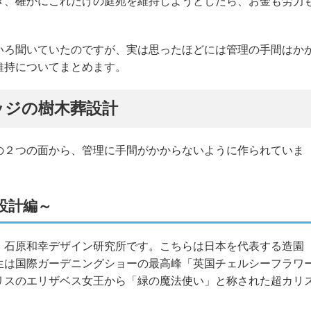
き、確かにこれだけの庭苑を維持しようとしたら、お金も労力
いろ聞いていたのですが、実は思ったほどには管理の手間はか
維持についてまとめます。
ッジの樹木葬設計
の２つの面から、管理に手間がかからないように作られていま
設計編～
、石原和幸デザイン研究所です。こちらは日本を代表する造園
生は国際ガーデニングショーの最高峰「英国チェルシーフラワ
リスのエリザベス女王から「緑の魔法使い」と称された超カリ