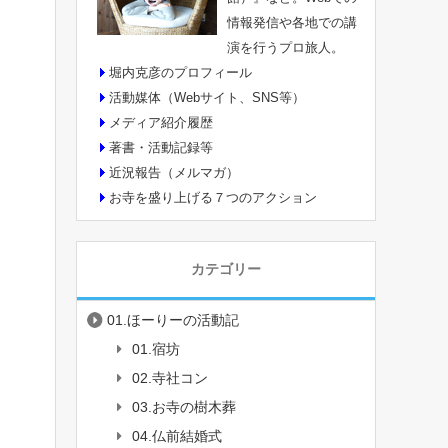
情報発信や各地での講
演を行うプロ旅人。
堀内克彦のプロフィール
活動媒体（Webサイト、SNS等）
メディア紹介履歴
著書・活動記録等
近況報告（メルマガ）
お寺を盛り上げる７つのアクション
カテゴリー
01.ほーりーの活動記
01.宿坊
02.寺社コン
03.お寺の樹木葬
04.仏前結婚式