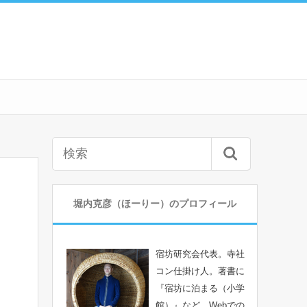
堀内克彦（ほーりー）のプロフィール
宿坊研究会代表。寺社
コン仕掛け人。著書に
『宿坊に泊まる（小学
館）』など。Webでの