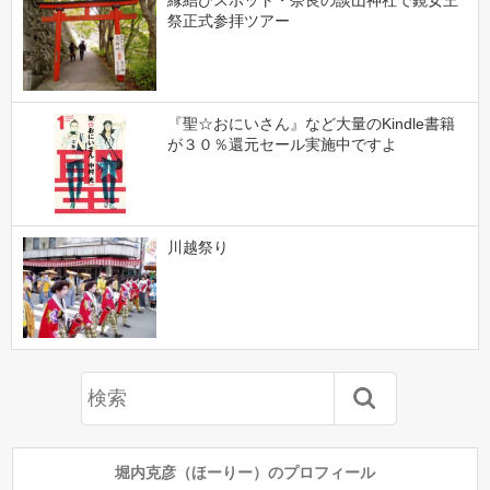
祭正式参拝ツアー
『聖☆おにいさん』など大量のKindle書籍
が３０％還元セール実施中ですよ
川越祭り
堀内克彦（ほーりー）のプロフィール