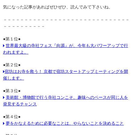
気になった記事があればぜひぜひ、読んでみて下さいね。
－－－－－－－－－－－－－－－－－－－－－－－－－－－－－－
－－－－－－－－－－
●第１位●
世界最大級の寺社フェス『向源』が、今年も大パワーアップで行
われますよ。
●第２位●
宿坊はお寺を救う！ 京都で宿坊スタートアップミーティングを開
催します。
●第３位●
美術館・博物館で行う寺社コンこそ、趣味へのペースが同じ人を
発見するチャンス
●第４位●
夢をかなえるために必要なことは、やらないことを決めること