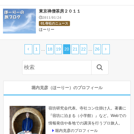
東京禅僧茶房２０１１
2011/01/24
01.寺社のニュース
ほーりー
1
…
18
19
20
21
22
…
26
堀内克彦（ほーりー）のプロフィール
宿坊研究会代表。寺社コン仕掛け人。著書に
『宿坊に泊まる（小学館）』など。Webでの
情報発信や各地での講演を行うプロ旅人。
堀内克彦のプロフィール