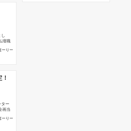
まし
仏壇職
ほーりー
定！
ンター
企画当
ほーりー