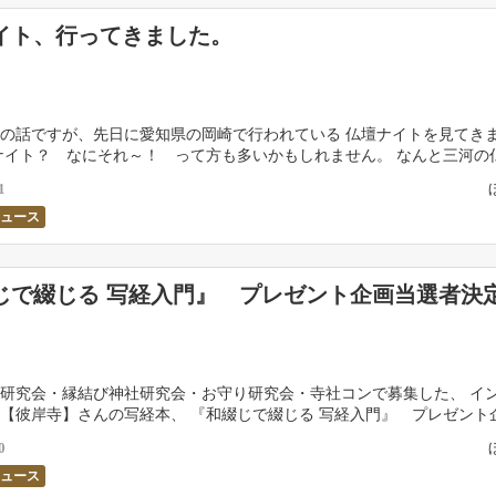
イト、行ってきました。
の話ですが、先日に愛知県の岡崎で行われている 仏壇ナイトを見てき
ナイト？ なにそれ～！ って方も多いかもしれません。 なんと三河の
た、仏壇の前で行うトークライブです。 毎月１回第３ […]
1
ニュース
じで綴じる 写経入門』 プレゼント企画当選者決
研究会・縁結び神社研究会・お守り研究会・寺社コンで募集した、 イ
【彼岸寺】さんの写経本、 『和綴じで綴じる 写経入門』 プレゼント
しました！！ 皆様には各サイトに関する 様々なご […]
0
ニュース