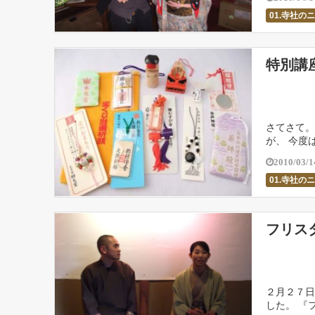
01.寺社の
特別講
さてさて。
が、 今度
て『お守り
2010/03/1
01.寺社の
フリス
２月２７日
した。 『