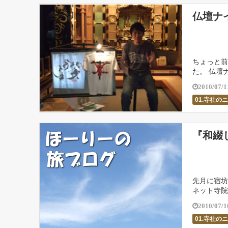
仏壇ナ
ちょっと前
た。 仏壇
人達が始め
2010/07/1
01.寺社の
『和綴
先月に宿坊
ネット寺院
選者が決定
2010/07/1
01.寺社の