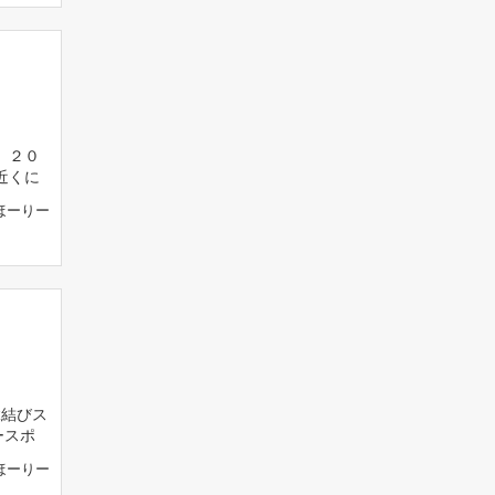
 ２０
近くに
ほーりー
縁結びス
ースポ
ほーりー