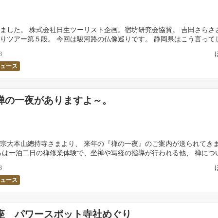
ました。 株式会社日生ツーリスト企画。宿坊研究会協賛。 吉田さらさ
りツアー第５段。 今回は駿河路の仏像巡りです。 静岡県はこう言って
なのですが、 いつも京都に行く身としてはどうし […]
3
ニュース
禅の一夜がありますよ～。
宗大本山總持寺さまより、 来年の『禅の一夜』のご案内が送られてき
らは一泊二日の禅修業体験で、坐禅や写経の指導が行われる他、 禅につ
るようです。 日程は 第一回 1月29～30日（ […]
3
ニュース
座 パワースポット寺社めぐり