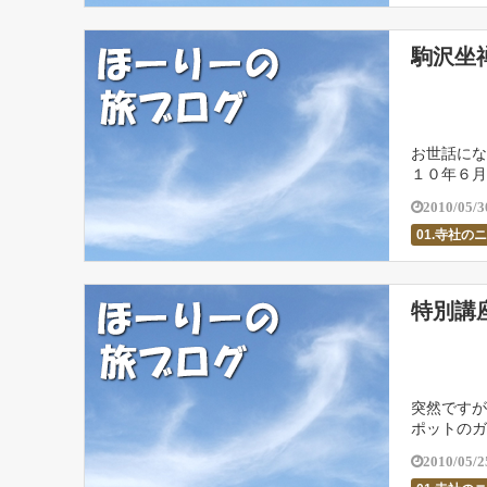
駒沢坐
お世話にな
１０年６月
ある「存林
2010/05/3
01.寺社の
特別講
突然ですが
ポットのガ
ット巡りと
2010/05/2