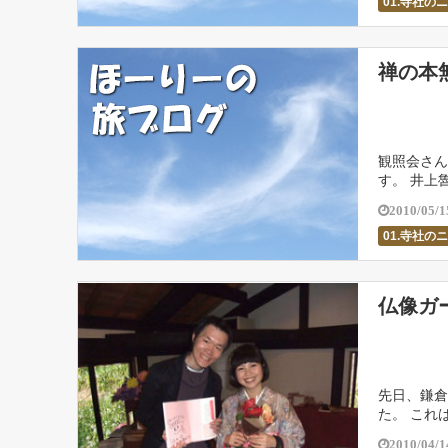
01.寺社の
禅の本
観照会さん
す。 井上
希望者がい
2010/05/1
01.寺社の
仏像ガ
先日、鎌倉
た。 これ
旅』の出版
2010/04/1