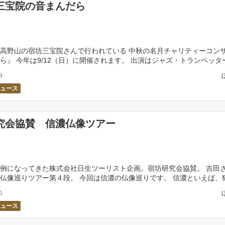
三宝院の音まんだら
高野山の宿坊三宝院さんで行われている 中秋の名月チャリティーコン
ら』 今年は9/12（日）に開催されます。 出演はジャズ・トランペッタ
市原ひかりさん、 フルートは浅井良将さん、ピ […]
9
ニュース
究会協賛 信濃仏像ツアー
例になってきた株式会社日生ツーリスト企画。宿坊研究会協賛。 吉田
仏像巡りツアー第４段。 今回は信濃の仏像巡りです。 信濃といえば、
持つ地域。 仏教・神道・さらには民間信仰が入り乱 […]
5
ニュース