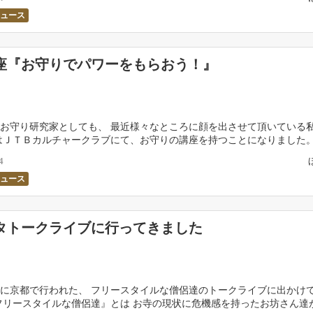
ニュース
座『お守りでパワーをもらおう！』
お守り研究家としても、 最近様々なところに顔を出させて頂いている
はＪＴＢカルチャークラブにて、お守りの講座を持つことになりました。
でパワーをもらおう！』 普段、何気なく見ているお […]
4
ニュース
タトークライブに行ってきました
に京都で行われた、 フリースタイルな僧侶達のトークライブに出かけ
フリースタイルな僧侶達』とは お寺の現状に危機感を持ったお坊さん達