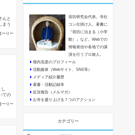
宿坊研究会代表。寺社
さんと
しまう
コン仕掛け人。著書に
『宿坊に泊まる（小学
ほーりー
館）』など。Webでの
情報発信や各地での講
演を行うプロ旅人。
堀内克彦のプロフィール
活動媒体（Webサイト、SNS等）
メディア紹介履歴
著書・活動記録等
まし
近況報告（メルマガ）
いての
お寺を盛り上げる７つのアクション
ほーりー
カテゴリー