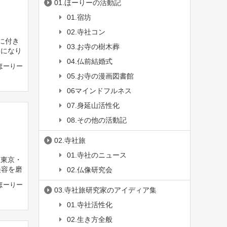
01.ほーりーの活動記
01.宿坊
02.寺社コン
に付き
03.お寺の樹木葬
とになり
04.仏前結婚式
ほーりー
05.お寺の漫画図書館
06マインドフルネス
07.身延山活性化
08.その他の活動記
02.寺社旅
01.寺社のニュース
『東京・
美容を磨
02.仏像研究会
ほーりー
03.寺社旅研究家のアイディア集
01.寺社活性化
02.生き方全般