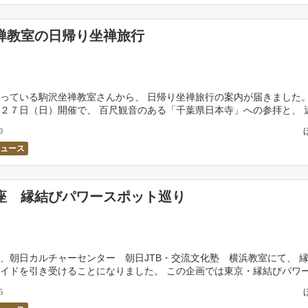
禅教室の日帰り坐禅旅行
っている駒沢坐禅教室さんから、 日帰り坐禅旅行の案内が届きました。
２７日（日）開催で、 百尺観音のある「千葉県日本寺」への参拝と、 
寺」での坐禅を中心とした旅行とのことです。 定 […]
0
ニュース
座 縁結びパワースポット巡り
、朝日カルチャーセンター 朝日JTB・交流文化塾 横浜教室にて、 
イドを引き受けることになりました。 この企画では東京・縁結びパワ
題して、 縁結びにご利益があるお寺や神社にみん […]
5