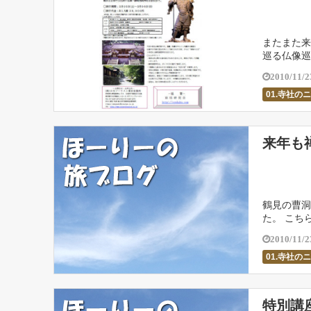
またまた来
巡る仏像巡
と大変失礼
2010/11/2
01.寺社の
来年も
鶴見の曹洞
た。 こち
講義などもあ
2010/11/2
01.寺社の
特別講