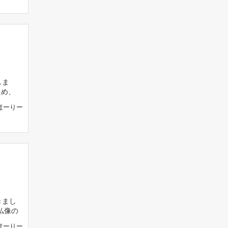
しま
ため、
ほーりー
きまし
仏像の
ほーりー