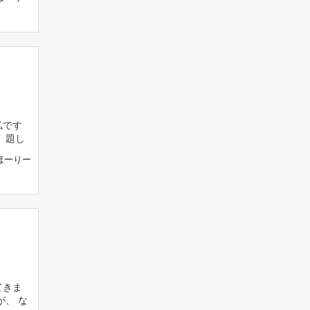
私です
 題し
ほーりー
てきま
が、 な