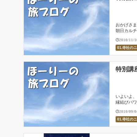
おかげさま
朝日カルチ
ました（感謝
2010/11/1
01.寺社の
特別講
いよいよ、
縁結びパワ
く （座禅
2010/09/0
01.寺社の