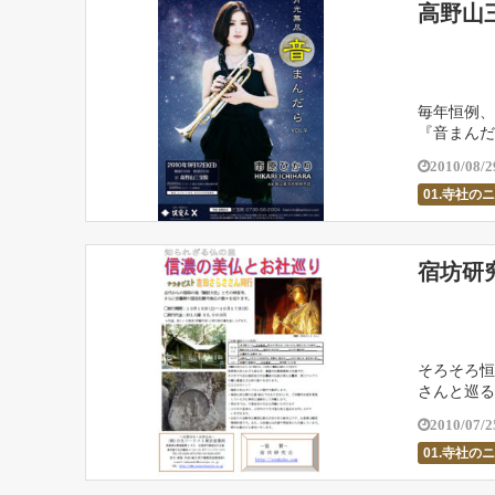
高野山
毎年恒例、
『音まんだ
て活躍中の
2010/08/2
01.寺社の
宿坊研
そろそろ恒
さんと巡る
古代信仰を
2010/07/2
01.寺社の