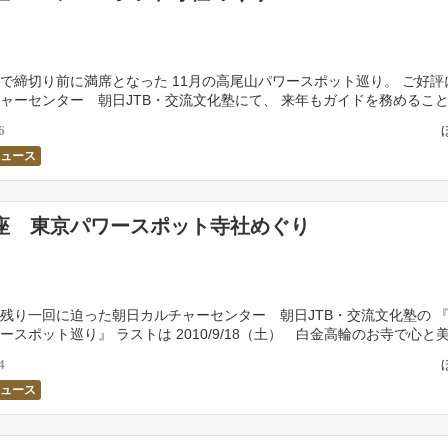
で締切り前に満席となった 11月の高尾山パワースポット巡り。 ご好評
ャーセンター 朝日JTB・交流文化塾にて、 来年もガイドを務めるこ
！）。 2011年１～3月に様々なテーマ […]
6
ニュース
座 東京パワースポット寺社めぐり
残り一回に迫った朝日カルチャーセンター 朝日JTB・交流文化塾の 
ースポット巡り』 ラストは 2010/9/18（土） 白金高輪のお寺で心と
） です。 東京ど真ん中のお寺で座 […]
4
ニュース