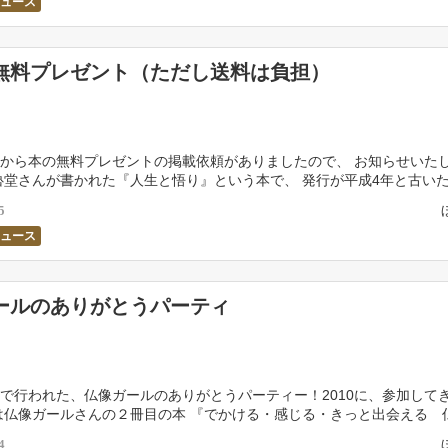
ニュース
無料プレゼント（ただし送料は負担）
から本の無料プレゼントの掲載依頼がありましたので、 お知らせいた
魯堂さんが書かれた『人生と悟り』という本で、 発行が平成4年と古い
れば送料を負担頂くことを条件に 無料（定価￥1, […]
5
ニュース
ールのありがとうパーティ
で行われた、仏像ガールのありがとうパーティー！2010に、参加して
は仏像ガールさんの２冊目の本 『でかける・感じる・きっと出会える 
を記念して行われたもので、 仏像ガールさんが愛 […]
4