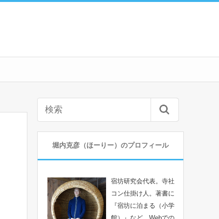
堀内克彦（ほーりー）のプロフィール
宿坊研究会代表。寺社
コン仕掛け人。著書に
『宿坊に泊まる（小学
館）』など。Webでの