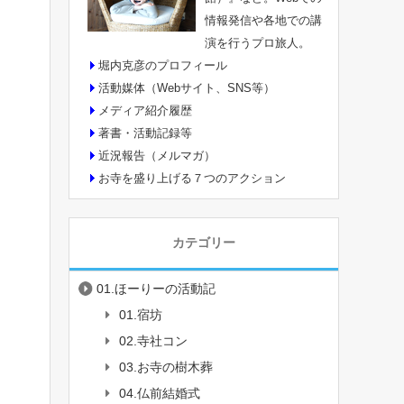
情報発信や各地での講
演を行うプロ旅人。
堀内克彦のプロフィール
活動媒体（Webサイト、SNS等）
メディア紹介履歴
著書・活動記録等
近況報告（メルマガ）
お寺を盛り上げる７つのアクション
カテゴリー
01.ほーりーの活動記
01.宿坊
02.寺社コン
03.お寺の樹木葬
04.仏前結婚式