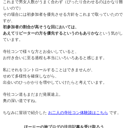
これまで男女人数がうまく合わず（ぴったり合わせるのはかなり難
しいので）
その場合には初参加者を優先させる方針をこれまで取っていたので
すが、
初参加者の割合が高そうな回においては、
あえてリピーターの方を優先するというのもありかな
という気がし
ています。
寺社コンで様々な方とお会いしていると、
お付き合いに至る過程も本当にいろいろあると感じます。
私にそれをコントロールすることはできませんが、
せめて多様性を確保しながら、
出会いのひっかかりを増やしていけたらと考えています。
寺社コン道もまだまだ発展途上。
奥の深い道ですね。
ちなみに冒頭で紹介した
お二人の寺社コン体験談はこちら
です。
ほーりーの旅ブログの
注目記事
を受け取ろう