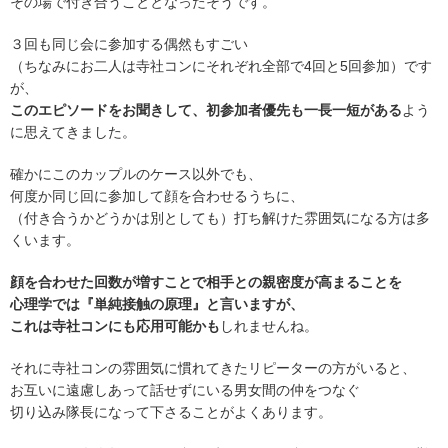
その場で付き合うこととなったそうです。
３回も同じ会に参加する偶然もすごい
（ちなみにお二人は寺社コンにそれぞれ全部で4回と5回参加）です
が、
このエピソードをお聞きして、初参加者優先も一長一短がある
よう
に思えてきました。
確かにこのカップルのケース以外でも、
何度か同じ回に参加して顔を合わせるうちに、
（付き合うかどうかは別としても）打ち解けた雰囲気になる方は多
くいます。
顔を合わせた回数が増すことで相手との親密度が高まることを
心理学では『単純接触の原理』と言いますが、
これは寺社コンにも応用可能かも
しれませんね。
それに寺社コンの雰囲気に慣れてきたリピーターの方がいると、
お互いに遠慮しあって話せずにいる男女間の仲をつなぐ
切り込み隊長になって下さることがよくあります。