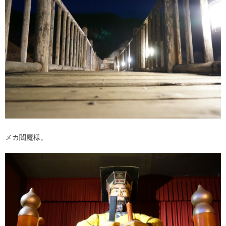
メカ閻魔様。