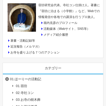
宿坊研究会代表。寺社コン仕掛け人。著書に
『宿坊に泊まる（小学館）』など。Webでの
情報発信や各地での講演を行うプロ旅人。
堀内克彦のプロフィール
活動媒体（Webサイト、SNS等）
メディア紹介履歴
著書・活動記録等
近況報告（メルマガ）
お寺を盛り上げる７つのアクション
カテゴリー
01.ほーりーの活動記
01.宿坊
02.寺社コン
03.お寺の樹木葬