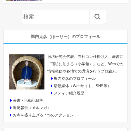
堀内克彦（ほーりー）のプロフィール
宿坊研究会代表。寺社コン仕掛け人。著書に
『宿坊に泊まる（小学館）』など。Webでの
情報発信や各地での講演を行うプロ旅人。
堀内克彦のプロフィール
活動媒体（Webサイト、SNS等）
メディア紹介履歴
著書・活動記録等
近況報告（メルマガ）
お寺を盛り上げる７つのアクション