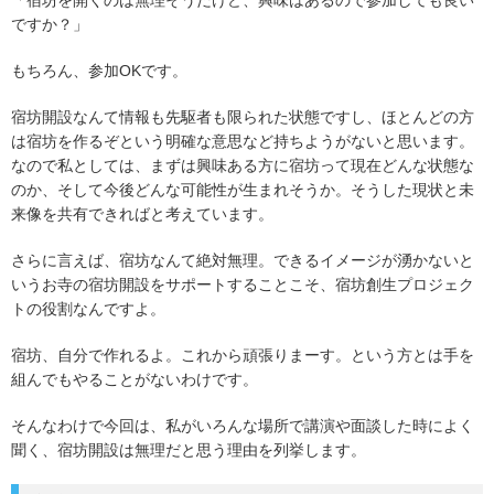
「宿坊を開くのは無理そうだけど、興味はあるので参加しても良い
ですか？」
もちろん、参加OKです。
宿坊開設なんて情報も先駆者も限られた状態ですし、ほとんどの方
は宿坊を作るぞという明確な意思など持ちようがないと思います。
なので私としては、まずは興味ある方に宿坊って現在どんな状態な
のか、そして今後どんな可能性が生まれそうか。そうした現状と未
来像を共有できればと考えています。
さらに言えば、宿坊なんて絶対無理。できるイメージが湧かないと
いうお寺の宿坊開設をサポートすることこそ、宿坊創生プロジェク
トの役割なんですよ。
宿坊、自分で作れるよ。これから頑張りまーす。という方とは手を
組んでもやることがないわけです。
そんなわけで今回は、私がいろんな場所で講演や面談した時によく
聞く、宿坊開設は無理だと思う理由を列挙します。