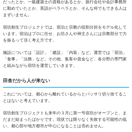
だったとか、一級建築士の資格があるとか、旅行会社や会計事務所
に勤めていたとか、英語がペラペラとか、そんな何でもできる人は
まずいません。
宿坊創生プロジェクトでは、宿泊と宗教の役割分担をモデル化して
います。宿泊はプロに任せ、お坊さんや神主さんには宗教部分で力
を振るって頂く考え方です。
施設については「設計」「建設」「内装」など。運営では「宿泊」
「食事」「法務」など。その他、集客や資金など、各分野の専門家
と組みながら宿坊を運営していきます。
田舎だから人が来ない
これについては、都心から離れているからとバッサリ切り捨てるこ
とはないと考えています。
宿坊創生プロジェクトも来年の３月に第一号宿坊がオープンと、ま
だまだ始まったばかりです。現状では限りなく失敗する可能性の低
い、都心部や地方都市が中心になることは否めません。