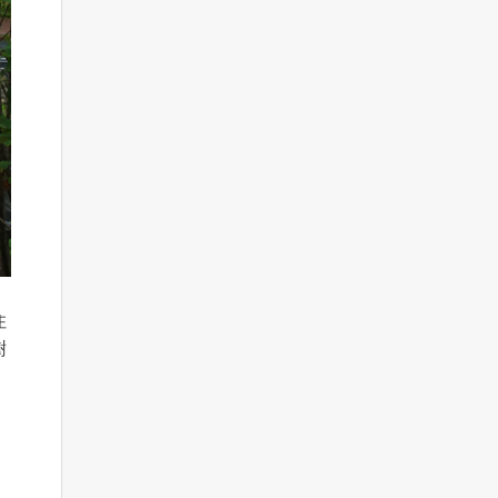
住
樹
。