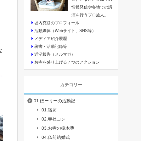
情報発信や各地での講
演を行うプロ旅人。
堀内克彦のプロフィール
活動媒体（Webサイト、SNS等）
メディア紹介履歴
著書・活動記録等
院
近況報告（メルマガ）
お寺を盛り上げる７つのアクション
カテゴリー
01.ほーりーの活動記
01.宿坊
02.寺社コン
03.お寺の樹木葬
04.仏前結婚式