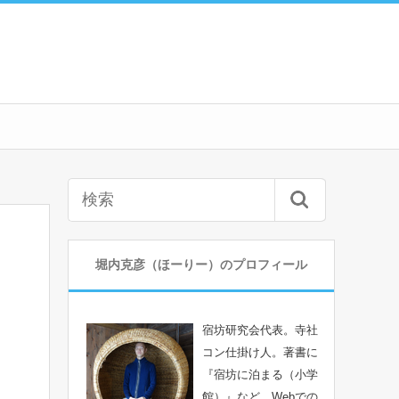
堀内克彦（ほーりー）のプロフィール
宿坊研究会代表。寺社
コン仕掛け人。著書に
『宿坊に泊まる（小学
館）』など。Webでの