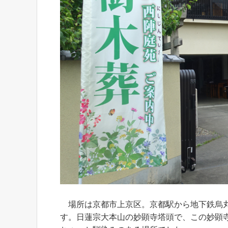
場所は京都市上京区。京都駅から地下鉄烏丸
す。日蓮宗大本山の妙顕寺塔頭で、この妙顕