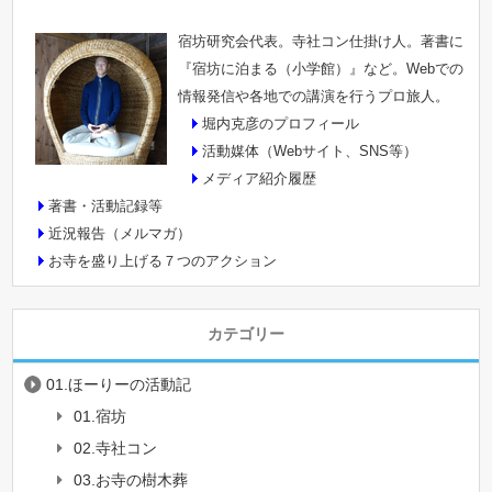
宿坊研究会代表。寺社コン仕掛け人。著書に
『宿坊に泊まる（小学館）』など。Webでの
情報発信や各地での講演を行うプロ旅人。
堀内克彦のプロフィール
活動媒体（Webサイト、SNS等）
メディア紹介履歴
著書・活動記録等
近況報告（メルマガ）
お寺を盛り上げる７つのアクション
カテゴリー
01.ほーりーの活動記
01.宿坊
02.寺社コン
03.お寺の樹木葬