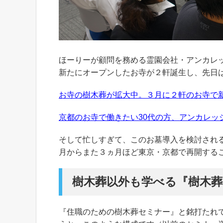
ほーりーが顧問を務める霊園会社・アンカレ
新たにオープンしたお寺が２軒誕生し、先日
お寺の樹木葬が拡大中。３月に２軒のお寺で
京都のお寺で働きたい30代の方、アンカレッ
そして忙しすぎて、このお墓導入を検討され
月からまた３ヵ月ほど東京・京都で再開する
樹木葬以外も学べる『樹木
『住職のための樹木葬セミナー』と銘打たれ