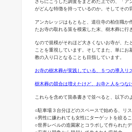
さらにこうした調査をまとめた上での、「ア
がどんな特徴を持っているのか。そしてその
アンカレッジはもともと、道往寺の柏住職か
たお寺の取れる策を模索した末、樹木葬に行
なので規模がそれほど大きくないお寺が、た
ことを重視しています。そしてまた、単にお
教の入り口となることも目指しています。
お寺の樹木葬が実践している、５つの導入リ
樹木葬の競合は増えたけど、お寺と人をつな
これらを含めて箇条書きで並べると、以下の
○駐車場３台分ほどのスペースで始める、リ
○男性に嫌われても女性にターゲットを絞る
○世界レベルの造園家とコラボして作られた