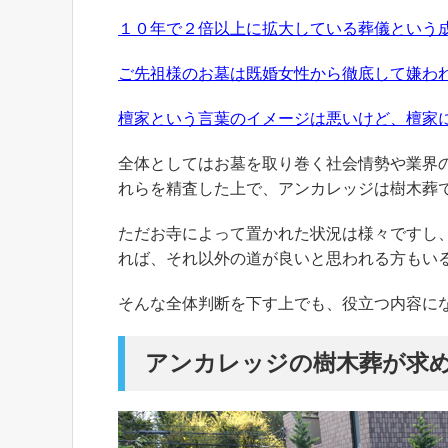
１０年で２倍以上に拡大している葬儀という
ご先祖様のお墓は既婚女性から徹底して嫌わ
檀家という言葉のイメージは悪いけど、檀家
全体としてはお墓を取り巻く社会情勢や業界
れらを精査した上で、アンカレッジは樹木葬
ただお寺によって置かれた状況は様々ですし
れば、それ以外の道が良いと思われる方もい
そんな全体判断を下す上でも、役立つ内容に
アンカレッジの樹木葬が求