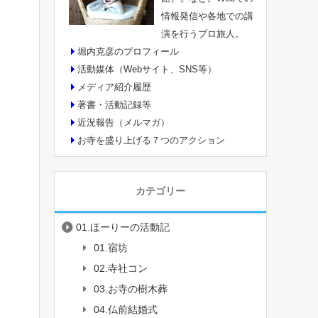
情報発信や各地での講
演を行うプロ旅人。
堀内克彦のプロフィール
活動媒体（Webサイト、SNS等）
メディア紹介履歴
著書・活動記録等
近況報告（メルマガ）
お寺を盛り上げる７つのアクション
カテゴリー
01.ほーりーの活動記
01.宿坊
02.寺社コン
03.お寺の樹木葬
04.仏前結婚式