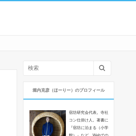
堀内克彦（ほーりー）のプロフィール
宿坊研究会代表。寺社
コン仕掛け人。著書に
『宿坊に泊まる（小学
館）』など。Webでの