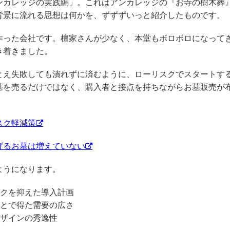
ンカレッジの実践編」。これはアンカレッジの『お寺の樹木葬
背景に流れる思想は何かを、ずずずいっと紹介したものです。
作った会社です。檀家さんが少なく、本堂もボロボロになって
き着きました。
とえ失敗しても潰れずに済むように、ローリスクでスタートす
墓を売るだけではなく、購入者と接点を持ちながらお墓販売が
スク軽減策
げるお墓は増えていない
ようになります。
スクを抑えた導入計画
ことで得た需要の広さ
デザインの秀逸性