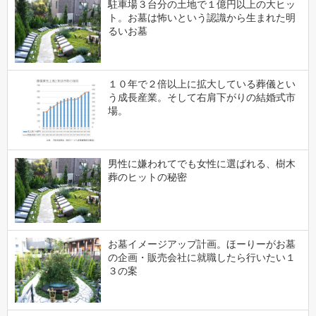
駐車場３台分の土地で１億円以上の大ヒッ
ト。お墓は怖いという認識から生まれた明
るいお墓
１０年で２倍以上に拡大している葬儀とい
う成長産業。そして右肩下がりの結婚式市
場。
男性に嫌われてでも女性に選ばれる、樹木
葬のヒットの秘密
お墓イメージアップ計画。ほーりーがお墓
の企画・販売会社に就職したら行いたい１
３の案