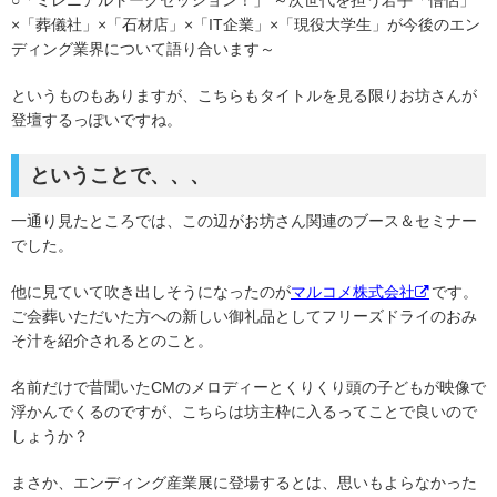
○「ミレニアルトークセッション！」 ～次世代を担う若手「僧侶」
×「葬儀社」×「石材店」×「IT企業」×「現役大学生」が今後のエン
ディング業界について語り合います～
というものもありますが、こちらもタイトルを見る限りお坊さんが
登壇するっぽいですね。
ということで、、、
一通り見たところでは、この辺がお坊さん関連のブース＆セミナー
でした。
他に見ていて吹き出しそうになったのが
マルコメ株式会社
です。
ご会葬いただいた方への新しい御礼品としてフリーズドライのおみ
そ汁を紹介されるとのこと。
名前だけで昔聞いたCMのメロディーとくりくり頭の子どもが映像で
浮かんでくるのですが、こちらは坊主枠に入るってことで良いので
しょうか？
まさか、エンディング産業展に登場するとは、思いもよらなかった