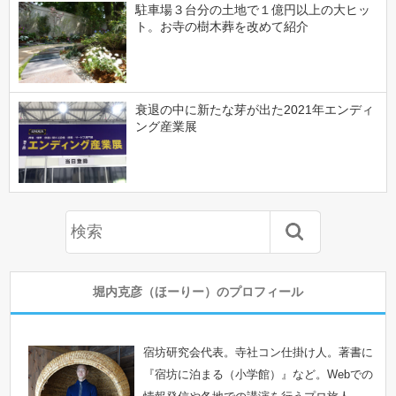
駐車場３台分の土地で１億円以上の大ヒッ
ト。お寺の樹木葬を改めて紹介
衰退の中に新たな芽が出た2021年エンディ
ング産業展
堀内克彦（ほーりー）のプロフィール
宿坊研究会代表。寺社コン仕掛け人。著書に
『宿坊に泊まる（小学館）』など。Webでの