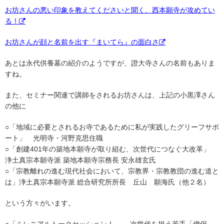
お坊さんの悪い印象を教えてくださいと聞く、西本願寺が攻めてい
る！
お坊さんが顔と名前を出す『まいてら』の面白さ
あとは永代供養墓の紹介のようですが、證大寺さんの名前もありま
すね。
また、セミナー関連で講師をされるお坊さんは、上記の小黒澤さん
の他に
○「地域に必要とされるお寺であるために私が実践したグリーフサポ
ート」 光明寺・河野克思住職
○「創建401年の築地本願寺が取り組む、次世代につなぐ大改革」
浄土真宗本願寺派 築地本願寺宗務長 安永雄玄氏
○「宗教離れの進む現代社会において、宗教界・宗教教団の進む道と
は」浄土真宗本願寺派 総合研究所所長 丘山 願海氏（他２名）
という方々がいます。