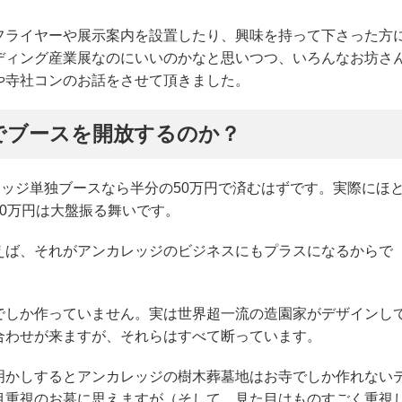
フライヤーや展示案内を設置したり、興味を持って下さった方
ディング産業展なのにいいのかなと思いつつ、いろんなお坊さ
や寺社コンのお話をさせて頂きました。
でブースを開放するのか？
レッジ単独ブースなら半分の50万円で済むはずです。実際にほ
0万円は大盤振る舞いです。
えば、それがアンカレッジのビジネスにもプラスになるからで
でしか作っていません。実は世界超一流の造園家がデザインし
合わせが来ますが、それらはすべて断っています。
明かしするとアンカレッジの樹木葬墓地はお寺でしか作れない
目重視のお墓に思えますが（そして、見た目はものすごく重視