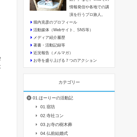
情報発信や各地での講
演を行うプロ旅人。
堀内克彦のプロフィール
活動媒体（Webサイト、SNS等）
メディア紹介履歴
著書・活動記録等
近況報告（メルマガ）
２
お寺を盛り上げる７つのアクション
大
カテゴリー
01.ほーりーの活動記
01.宿坊
02.寺社コン
03.お寺の樹木葬
04.仏前結婚式