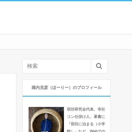
堀内克彦（ほーりー）のプロフィール
宿坊研究会代表。寺社
コン仕掛け人。著書に
『宿坊に泊まる（小学
館）』など。Webでの