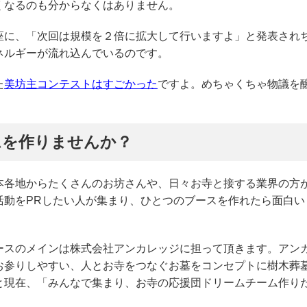
くなるのも分からなくはありません。
座に、「次回は規模を２倍に拡大して行いますよ」と発表され
ネルギーが流れ込んでいるのです。
た
美坊主コンテストはすごかった
ですよ。めちゃくちゃ物議を
ムを作りませんか？
本各地からたくさんのお坊さんや、日々お寺と接する業界の方
活動をPRしたい人が集まり、ひとつのブースを作れたら面白い
ースのメインは株式会社アンカレッジに担って頂きます。アン
お参りしやすい、人とお寺をつなぐお墓をコンセプトに樹木葬
と現在、「みんなで集まり、お寺の応援団ドリームチーム作り