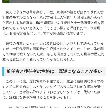
例えば享保の改革を実行し、徳川家中興の祖と呼ばれて暴れん坊
将軍のモデルにもなった八代吉宗（上の写真）と発音障害があった
と言われる九代家重、50年間将軍であり続けた十一代家斉と何を言
われてもそうせいと答えて「そうせい様」と呼ばれた十二代家慶
は、個性も実績もバラバラですが関係性が似ています。
最後の将軍となった十五代慶喜は優れた人物として語られていま
すが、十四代家茂も勝海舟から絶賛された方でした。しかし体が弱
くて20歳で亡くなったため、もしも長生きしていたら慶喜の歴史的
立ち位置は大きく変わっていたかもしれません。
前任者と後任者の性格は、真逆になることが多い
このように徳川歴代将軍を俯瞰すると、政治に積極的なタイプの
もとでは控えめな、おとなしいタイプの後には活動的な将軍が誕生
していることが読み取れます（おとなしいタイプは二代続いた後
に、活動的な将軍が現れることも多いかも）。
これには二つの理屈が考えられます。ひとつは現在と逆の性格を