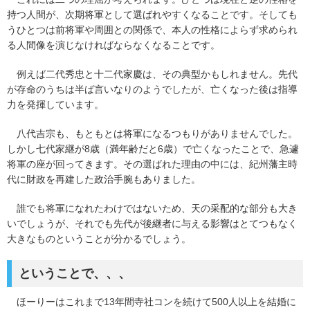
持つ人間が、次期将軍として選ばれやすくなることです。そしても
うひとつは前将軍や周囲との関係で、本人の性格によらず求められ
る人間像を演じなければならなくなることです。
例えば二代秀忠と十二代家慶は、その典型かもしれません。先代
が存命のうちは半ば言いなりのようでしたが、亡くなった後は指導
力を発揮しています。
八代吉宗も、もともとは将軍になるつもりがありませんでした。
しかし七代家継が8歳（満年齢だと6歳）で亡くなったことで、急遽
将軍の座が回ってきます。その選ばれた理由の中には、紀州藩主時
代に財政を再建した政治手腕もありました。
誰でも将軍になれたわけではないため、天の采配的な部分も大き
いでしょうが、それでも先代が後継者に与える影響はとてつもなく
大きなものということが分かるでしょう。
ということで、、、
ほーりーはこれまで13年間寺社コンを続けて500人以上を結婚に