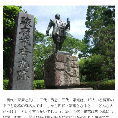
初代・家康と共に、二代・秀忠、三代・家光は、15人いる将軍の
中でも別格の有名人です。しかし四代・家綱となると、「どんな人
だっけ？」という方も多いでしょう。続く五代・綱吉は忠臣蔵にも
登場しますし、歴史や時代劇が好きな方には名の知れた将軍です。