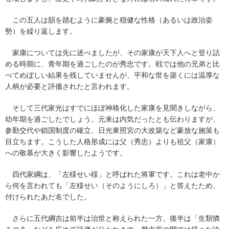
この五人は韻を踏むように豪腕と穏健な性格（あるいは政治姿
勢）を繰り返します。
家康については先に述べましたが、その家康が天下人へと登り詰
める時期に、青年期を過ごしたのが秀忠です。戦では他の兄弟と比
べてめぼしい結果を残していませんが、平和な世を築くには温厚な
人柄が必要と評価されたと言われます。
そして三代家光はすでにほぼ神格化した家康を見聞きしながら、
幼年期を過ごしたでしょう。元来は内気だったとも伝わりますが、
参勤交代や鎖国制度の確立、日光東照宮の大改築など豪放な施策も
目立ちます。こうした人格形成には父（秀忠）よりも祖父（家康）
への敬慕が大きく影響したようです。
四代家綱は、「左様せい様」と呼ばれた将軍です。これは老中か
ら何を言われても「左様せい（そのようにしろ）」と答えたため、
付けられたあだ名でした。
さらに五代綱吉は前半は治世と称えられた一方、後半は「生類憐