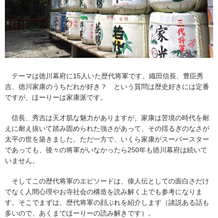
テーマは徳川幕府に15人いた歴代将軍です。織田信長、豊臣秀
吉、徳川家康のうちだれが好き？ という質問は歴史好きには定番
ですが、ほーりーは家康派です。
信長、秀吉は天才肌な魅力がありますが、家康は苦境の時代を耐
えに耐え抜いて踏み固められた強さがあって、その揺るぎのなさが
太平の世を築きました。ただ一方で、いくら家康がスーパースター
であっても、後々の将軍がいなかったら250年も徳川幕府は続いて
いません。
そしてこの歴代将軍のエピソードは、偉人伝としての面白さだけ
でなく人間心理やお寺社会の構造を読み解く上でも参考になりま
す。そこでまずは、歴代将軍の顔ぶれを紹介します（諸説ある話も
多いので、あくまでほーりーの読み解きです）。