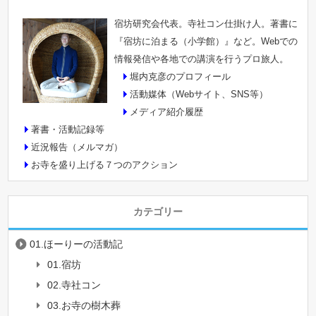
宿坊研究会代表。寺社コン仕掛け人。著書に
『宿坊に泊まる（小学館）』など。Webでの
情報発信や各地での講演を行うプロ旅人。
堀内克彦のプロフィール
活動媒体（Webサイト、SNS等）
メディア紹介履歴
著書・活動記録等
近況報告（メルマガ）
お寺を盛り上げる７つのアクション
カテゴリー
01.ほーりーの活動記
01.宿坊
02.寺社コン
03.お寺の樹木葬