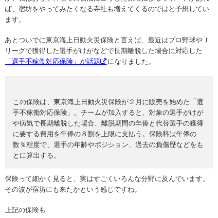
ば、宿坊をやってみたくなる寺社も増えてくるのではと予想してい
ます。
あとついでに東京海上日動火災保険と言えば、最近はプロ野球やＪ
リーグで獲得した選手がけがなどで長期離脱した場合に対応した
「選手不稼働対応保険」が話題
になりました。
この保険は、東京海上日動火災保険が２月に販売を始めた「選
手不稼働対応保険」。チームが加入すると、対象の選手がけが
や病気で長期離脱した場合、離脱期間の年俸と代替選手の獲得
に要する費用を年俸の８割を上限に支払う。保険料は年俸の
数％程度で、選手の年齢やポジション、過去の負傷歴などをも
とに算出する。
保険って細かく見ると、実はすごくいろんな分野に及んでいます。
その波が宿坊にも来たかという感じですね。
上記の保険も