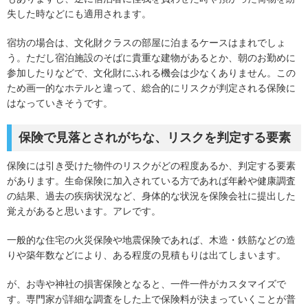
失した時などにも適用されます。
宿坊の場合は、文化財クラスの部屋に泊まるケースはまれでしょ
う。ただし宿泊施設のそばに貴重な建物があるとか、朝のお勤めに
参加したりなどで、文化財にふれる機会は少なくありません。この
ため画一的なホテルと違って、総合的にリスクが判定される保険に
はなっていきそうです。
保険で見落とされがちな、リスクを判定する要素
保険には引き受けた物件のリスクがどの程度あるか、判定する要素
があります。生命保険に加入されている方であれば年齢や健康調査
の結果、過去の疾病状況など、身体的な状況を保険会社に提出した
覚えがあると思います。アレです。
一般的な住宅の火災保険や地震保険であれば、木造・鉄筋などの造
りや築年数などにより、ある程度の見積もりは出てしまいます。
が、お寺や神社の損害保険となると、一件一件がカスタマイズで
す。専門家が詳細な調査をした上で保険料が決まっていくことが普