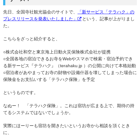
先日、全国寺社観光協会のサイトで、
「新サービス「テラハク」の
プレスリリースを発表いたしました」
という、記事が上がりまし
た。
こちらをざっと紹介すると、
○株式会社和空と東京海上日動火災保険株式会社が提携
○全国各地の宿泊できるお寺をWebやスマホで検索・宿泊予約でき
る新サービス『テラハク』（terahaku.jp ）の公開に向けて本格始動
○宿泊者があやまってお寺の財物や設備什器を壊してしまった場合に
保険金をお支払いする「テラハク保険」を予定
というものです。
なぬー！ 「テラハク保険」。これは宿坊が広まる上で、期待の持
てるシステムではないでしょうか。
実際にほーりーも宿坊を開きたいというお寺から相談を頂くとき
に、