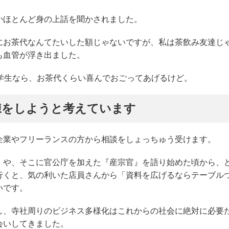
かほとんど身の上話を聞かされました。
にお茶代なんてたいした額じゃないですが、私は茶飲み友達じ
も血管が浮き出ました。
学生なら、お茶代くらい喜んでおごってあげるけど。
練をしようと考えています
企業やフリーランスの方から相談をしょっちゅう受けます。
』や、そこに官公庁を加えた『産宗官』を語り始めた頃から、
行くと、気の利いた店員さんから「資料を広げるならテーブル
いです。
し、寺社周りのビジネス多様化はこれからの社会に絶対に必要
会いしてきました。