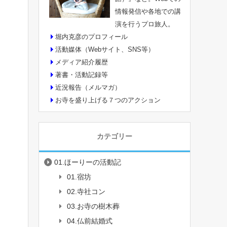
情報発信や各地での講
演を行うプロ旅人。
堀内克彦のプロフィール
活動媒体（Webサイト、SNS等）
メディア紹介履歴
著書・活動記録等
近況報告（メルマガ）
お寺を盛り上げる７つのアクション
カテゴリー
01.ほーりーの活動記
01.宿坊
02.寺社コン
03.お寺の樹木葬
04.仏前結婚式