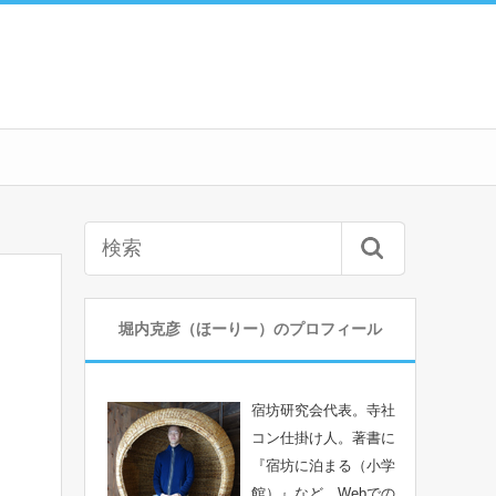
堀内克彦（ほーりー）のプロフィール
宿坊研究会代表。寺社
コン仕掛け人。著書に
『宿坊に泊まる（小学
館）』など。Webでの