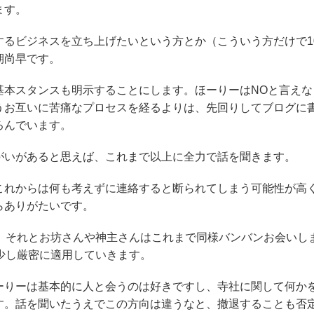
ます。
するビジネスを立ち上げたいという方とか（こういう方だけで1
期尚早です。
基本スタンスも明示することにします。ほーりーはNOと言えな
うお互いに苦痛なプロセスを経るよりは、先回りしてブログに
ろんでいます。
がいがあると思えば、これまで以上に全力で話を聞きます。
これからは何も考えずに連絡すると断られてしまう可能性が高
らありがたいです。
す。それとお坊さんや神主さんはこれまで同様バンバンお会いし
少し厳密に適用していきます。
ーりーは基本的に人と会うのは好きですし、寺社に関して何か
す。話を聞いたうえでこの方向は違うなと、撤退することも否