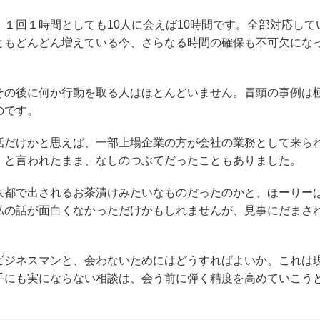
１回１時間としても10人に会えば10時間です。全部対応して
ともどんどん増えている今、さらなる時間の確保も不可欠にな
その後に何か行動を取る人はほとんどいません。冒頭の事例は
のです。
話だけかと思えば、一部上場企業の方が会社の業務として来ら
」と言われたまま、なしのつぶてだったこともありました。
京都で出されるお茶漬けみたいなものだったのかと、ほーりー
私の話が面白くなかっただけかもしれませんが、見事にだまさ
ビジネスマンと、会わないためにはどうすればよいか。これは
手にも実にならない相談は、会う前に弾く精度を高めていこう