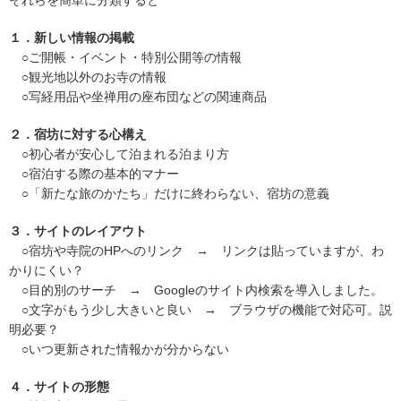
それらを簡単に分類すると
１．新しい情報の掲載
○ご開帳・イベント・特別公開等の情報
○観光地以外のお寺の情報
○写経用品や坐禅用の座布団などの関連商品
２．宿坊に対する心構え
○初心者が安心して泊まれる泊まり方
○宿泊する際の基本的マナー
○「新たな旅のかたち」だけに終わらない、宿坊の意義
３．サイトのレイアウト
○宿坊や寺院のHPへのリンク → リンクは貼っていますが、わ
かりにくい？
○目的別のサーチ → Googleのサイト内検索を導入しました。
○文字がもう少し大きいと良い → ブラウザの機能で対応可。説
明必要？
○いつ更新された情報かが分からない
４．サイトの形態