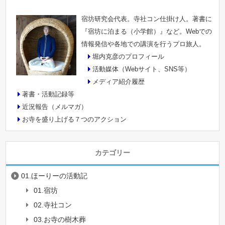
宿坊研究会代表。寺社コン仕掛け人。著書に
『宿坊に泊まる（小学館）』など。Webでの
情報発信や各地での講演を行うプロ旅人。
堀内克彦のプロフィール
活動媒体（Webサイト、SNS等）
メディア紹介履歴
著書・活動記録等
近況報告（メルマガ）
お寺を盛り上げる７つのアクション
カテゴリー
01.ほーりーの活動記
01.宿坊
02.寺社コン
03.お寺の樹木葬