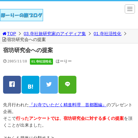
TOP
03.寺社旅研究家のアイディア集
01.寺社活性化
宿坊研究会への提案
宿坊研究会への提案
ほーりー
2005/11/10
01.寺社活性化
先月行われた
『お寺でいただく精進料理 首都圏編』
のプレゼント
企画。
そこで
行ったアンケートでは、宿坊研究会に対する多くの提案
を頂
くことが出来ました。