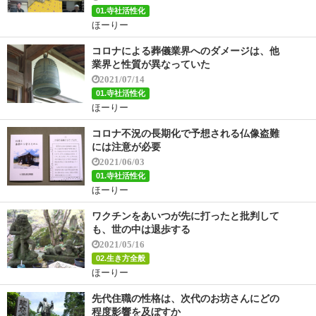
01.寺社活性化
ほーりー
コロナによる葬儀業界へのダメージは、他
業界と性質が異なっていた
2021/07/14
01.寺社活性化
ほーりー
コロナ不況の長期化で予想される仏像盗難
には注意が必要
2021/06/03
01.寺社活性化
ほーりー
ワクチンをあいつが先に打ったと批判して
も、世の中は退歩する
2021/05/16
02.生き方全般
ほーりー
先代住職の性格は、次代のお坊さんにどの
程度影響を及ぼすか