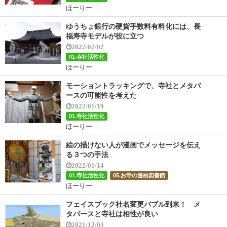
ほーりー
ゆうちょ銀行の硬貨手数料有料化には、長
福寿寺モデルが役に立つ
2022/02/02
01.寺社活性化
ほーりー
モーショントラッキングで、寺社とメタバ
ースの可能性を考えた
2022/01/19
01.寺社活性化
ほーりー
絵の描けない人が漫画でメッセージを伝え
る３つの手法
2022/01/14
01.寺社活性化
05.お寺の漫画図書館
ほーりー
フェイスブック社名変更バブル到来！ メ
タバースと寺社は相性が良い
2021/12/03