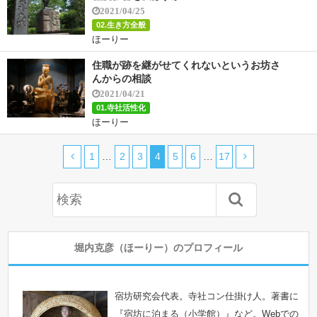
2021/04/25
02.生き方全般
ほーりー
住職が跡を継がせてくれないというお坊さ
んからの相談
2021/04/21
01.寺社活性化
ほーりー
1
…
2
3
4
5
6
…
17
堀内克彦（ほーりー）のプロフィール
宿坊研究会代表。寺社コン仕掛け人。著書に
『宿坊に泊まる（小学館）』など。Webでの