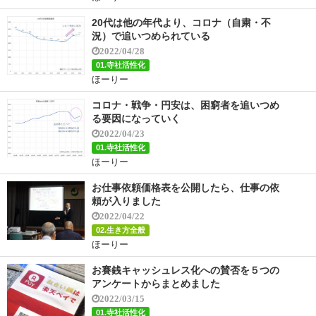
20代は他の年代より、コロナ（自粛・不
況）で追いつめられている
2022/04/28
01.寺社活性化
ほーりー
コロナ・戦争・円安は、困窮者を追いつめ
る要因になっていく
2022/04/23
01.寺社活性化
ほーりー
お仕事依頼価格表を公開したら、仕事の依
頼が入りました
2022/04/22
02.生き方全般
ほーりー
お賽銭キャッシュレス化への賛否を５つの
アンケートからまとめました
2022/03/15
01.寺社活性化